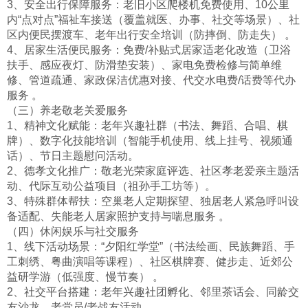
3、安全出行保障服务：老旧小区爬楼机免费使用、10公里
内“点对点”福祉车接送（覆盖就医、办事、社交等场景）、社
区内便民摆渡车、老年出行安全培训（防摔倒、防走失） 。
4、居家生活便民服务：免费/补贴式居家适老化改造（卫浴
扶手、感应夜灯、防滑垫安装）、家电免费检修与简单维
修、管道疏通、家政保洁优惠对接、代交水电费/话费等代办
服务 。
（三）养老敬老关爱服务
1、精神文化赋能：老年兴趣社群（书法、舞蹈、合唱、棋
牌）、数字化技能培训（智能手机使用、线上挂号、视频通
话）、节日主题慰问活动。
2、德孝文化推广：敬老光荣家庭评选、社区孝老爱亲主题活
动、代际互动公益项目（祖孙手工坊等）。
3、特殊群体帮扶：空巢老人定期探望、独居老人紧急呼叫设
备适配、失能老人居家照护支持与喘息服务 。
（四）休闲娱乐与社交服务
1、线下活动场景：“夕阳红学堂”（书法绘画、民族舞蹈、手
工刺绣、粤曲演唱等课程）、社区棋牌赛、健步走、近郊公
益研学游（低强度、慢节奏） 。
2、社交平台搭建：老年兴趣社团孵化、邻里茶话会、同龄交
友沙龙、老党员/老战友活动。