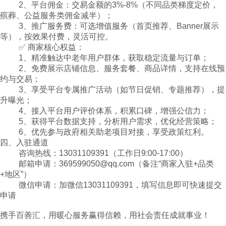
2、平台佣金：交易金额的
3%-8%
（不同品类梯度定价，
殡葬、公益服务类佣金减半）；
3、推广服务费：可选增值服务（首页推荐、
Banner
展示
等），按效果付费，灵活可控。
✅ 商家核心权益：
1、精准触达中老年用户群体，获取稳定流量与订单；
2、免费展示店铺信息、服务套餐、商品详情，支持在线预
约与交易；
3、享受平台专属推广活动（如节日促销、专题推荐），提
升曝光；
4、接入平台用户评价体系，积累口碑，增强公信力；
5、获得平台数据支持，分析用户需求，优化经营策略；
6、优先参与政府相关助老项目对接，享受政策红利。
四、入驻通道
咨询热线：
13031109391
（工作日
9:00-17:00
）
邮箱申请：
369599050@qq.com
（备注“商家入驻
+
品类
+
地区”）
微信申请：加微信
13031109391
，填写信息即可快速提交
申请
携手百善汇，用暖心服务赢得信赖，用社会责任成就事业！