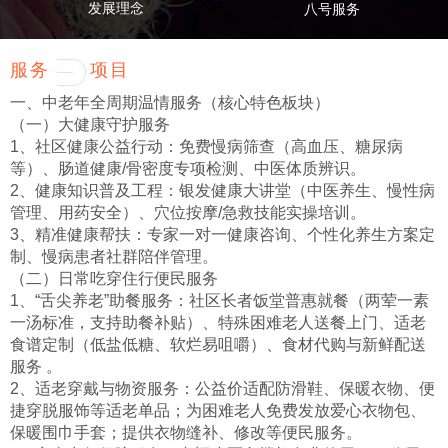
发展理念
八号服务
服务
项目
一、中老年全周期温情服务（核心特色板块）
（一）大健康守护服务
1、社区健康公益行动：免费慢病筛查（高血压、糖尿病
等）、肠道健康/骨密度专项检测、中医体质辨识。
2、健康知识普及工程：银发健康大讲堂（中医养生、慢性病
管理、用药安全）、穴位按摩/急救技能实操培训。
3、精准健康帮扶：专家一对一健康咨询、个性化养生方案定
制、慢病患者社群陪伴管理。
（二）日常吃穿住行便民服务
1、“舌尖养老”助餐服务：社区长者饭堂普惠就餐（两荤一素
一汤标准，支持助餐补贴）、特殊困难老人送餐上门、适老
食谱定制（低盐低糖、软烂易咀嚼）、食材代购与新鲜配送
服务 。
2、适老穿戴与物资服务：公益价适配防滑鞋、保暖衣物、便
捷穿脱服饰等适老单品；为困难老人免费发放爱心衣物包、
保暖围巾手套；提供衣物缝补、修改等便民服务。