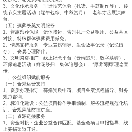
3、文化传承服务：非遗技艺体验（扎染、手鼓制作等）、传
统节庆主题活动（端午包粽、中秋赏月）、老年才艺展演舞
台。
（五）殡葬祭奠文明服务
1、普惠殡葬保障：遗体接运、告别礼厅公益租用、公益墓区
对接、特殊群体殡葬费用减免。
2、情感支持服务：专业哀伤辅导、生命故事记录（记忆留
存）、丧属心理陪伴。
3、文明祭奠推广：线上纪念平台（云端追思、数字墓碑）、
环保追思活动（鲜花祭扫、集体追思会）、“厚养薄葬”理念宣
传。
二、公益组织赋能服务
（一）合规运营支持
1、资质办理指导：募捐资质申请、项目备案流程辅导、财务
规范咨询。
2、标准化建设：公益项目操作手册编制、服务流程规范化培
训、合规风险防控讲座。
（二）资源链接服务
1、资金对接：企业公益合作匹配、基金会项目申报指导、线
上募捐渠道开通。