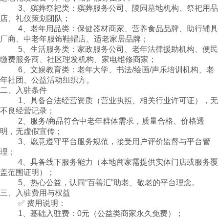
3、殡葬祭祀类：殡葬服务公司、陵园墓地机构、祭祀用品
店、礼仪策划团队；
4、老年用品类：保健器材商家、营养食品品牌、助行辅具
厂商、中老年服饰鞋帽店、适老家居品牌；
5、生活服务类：家政服务公司、老年法律援助机构、便民
缴费服务商、社区理发机构、家电维修商家；
6、文娱教育类：老年大学、书法
/
绘画
/
声乐培训机构、老
年社团、公益活动组织方。
二、入驻条件
1、具备合法经营资质（营业执照、相关行业许可证），无
不良经营记录；
2、服务
/
商品符合中老年群体需求，质量合格、价格透
明，无虚假宣传；
3、愿意遵守平台服务规范，接受用户评价监督与平台管
理；
4、具备线下服务能力（本地商家需提供实体门店或服务覆
盖范围证明）；
5、热心公益，认同“百善汇”助老、敬老的平台理念。
三、入驻费用与权益
✅ 费用说明：
1、基础入驻费：
0
元（公益类商家永久免费）；